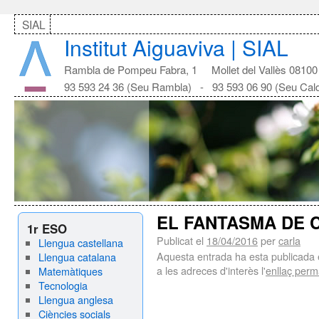
SIAL
Institut Aiguaviva | SIAL
Rambla de Pompeu Fabra, 1 Mollet del Vallès 08100
93 593 24 36 (Seu Rambla) - 93 593 06 90 (Seu Cal
EL FANTASMA DE 
1r ESO
Publicat el
18/04/2016
per
carla
Llengua castellana
Aquesta entrada ha esta publicada
Llengua catalana
a les adreces d'interès l'
enllaç per
Matemàtiques
Tecnologia
Llengua anglesa
Ciències socials