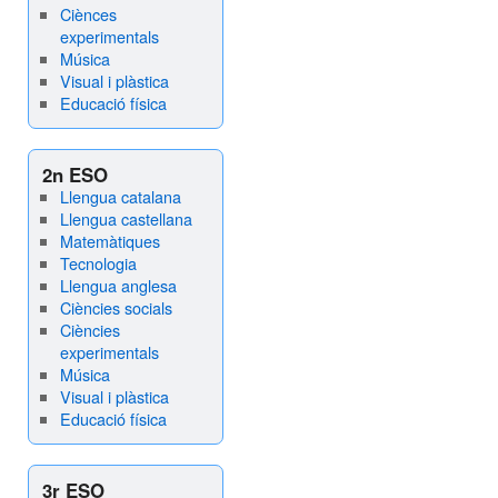
Ciènces
experimentals
Música
Visual i plàstica
Educació física
2n ESO
Llengua catalana
Llengua castellana
Matemàtiques
Tecnologia
Llengua anglesa
Ciències socials
Ciències
experimentals
Música
Visual i plàstica
Educació física
3r ESO