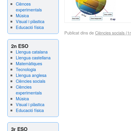
Ciènces
experimentals
Música
Visual i plàstica
Educació física
Publicat dins de
Ciències socials (
2n ESO
Llengua catalana
Llengua castellana
Matemàtiques
Tecnologia
Llengua anglesa
Ciències socials
Ciències
experimentals
Música
Visual i plàstica
Educació física
3r ESO