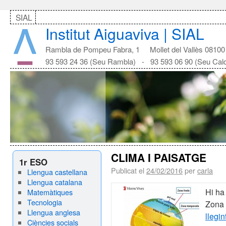
SIAL
Institut Aiguaviva | SIAL
Rambla de Pompeu Fabra, 1 Mollet del Vallès 08100
93 593 24 36 (Seu Rambla) - 93 593 06 90 (Seu Cal
CLIMA I PAISATGE
1r ESO
Publicat el
24/02/2016
per
carla
Llengua castellana
Llengua catalana
Hi ha
Matemàtiques
Tecnologia
Zona 
Llengua anglesa
llegin
Ciències socials