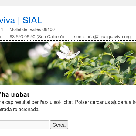
aviva | SIAL
1 Mollet del Vallès 08100
) - 93 593 06 90 (Seu Calderó) - secretaria@insaiguaviva.org
'ha trobat
a cap resultat per l'arxiu sol·licitat. Potser cercar us ajudarà a t
trada relacionada.