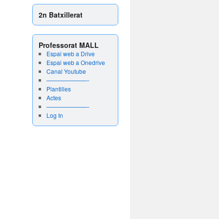
2n Batxillerat
Professorat MALL
Espai web a Drive
Espai web a Onedrive
Canal Youtube
———————-
Plantilles
Actes
———————-
Log In