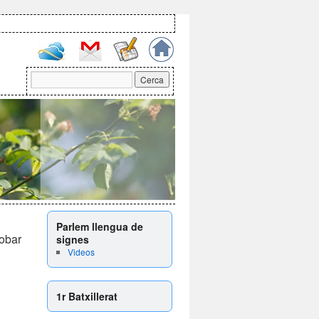
Parlem llengua de
robar
signes
Videos
1r Batxillerat