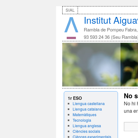
SIAL
Institut Aigu
Rambla de Pompeu Fabra, 
93 593 24 36 (Seu Rambla
No s
1r ESO
No hi h
Llengua castellana
Llengua catalana
una en
Matemàtiques
Tecnologia
Llengua anglesa
Ciències socials
Ciènces experimentals