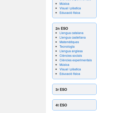
Música
Visual i plàstica
Educació física
2n ESO
Llengua catalana
Llengua castellana
Matemàtiques
Tecnologia
Llengua anglesa
Ciències socials
Ciències experimentals
Música
Visual i plàstica
Educació física
3r ESO
4t ESO