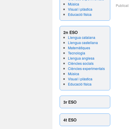
Música
Publicat
Visual i plàstica
Educació física
2n ESO
Llengua catalana
Llengua castellana
Matemàtiques
Tecnologia
Llengua anglesa
Ciències socials
Ciències experimentals
Música
Visual i plàstica
Educació física
3r ESO
4t ESO