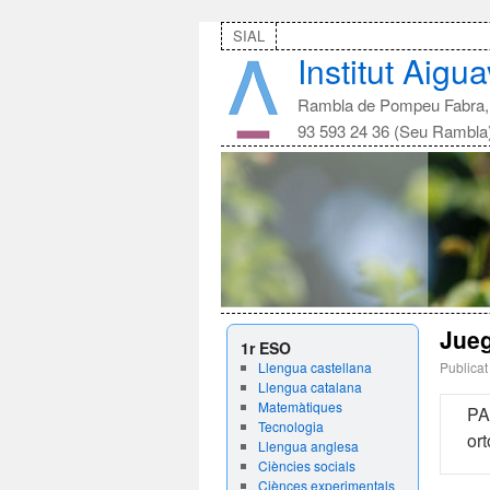
SIAL
Institut Aigu
Rambla de Pompeu Fabra, 
93 593 24 36 (Seu Rambla
Jueg
1r ESO
Llengua castellana
Publicat
Llengua catalana
Matemàtiques
PA
Tecnologia
ort
Llengua anglesa
Ciències socials
Ciènces experimentals