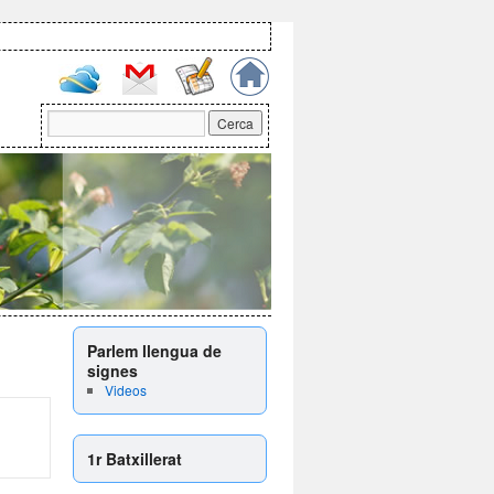
Parlem llengua de
signes
Videos
1r Batxillerat