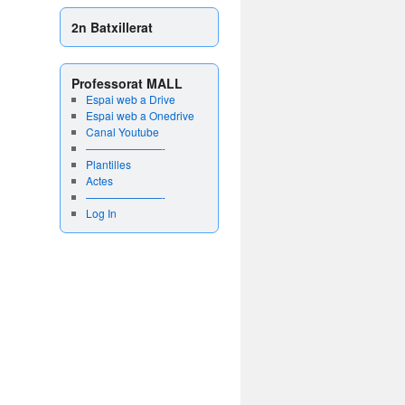
2n Batxillerat
Professorat MALL
Espai web a Drive
Espai web a Onedrive
Canal Youtube
———————-
Plantilles
Actes
———————-
Log In