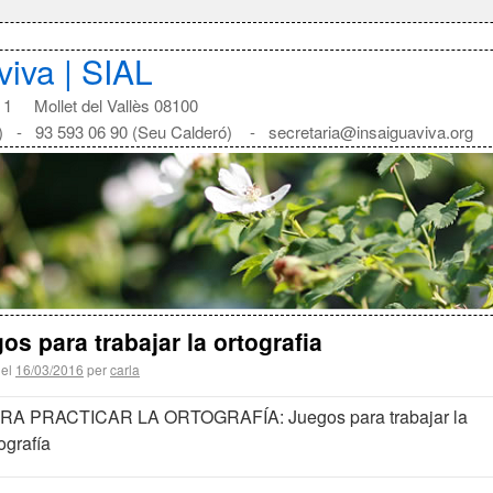
aviva | SIAL
1 Mollet del Vallès 08100
) - 93 593 06 90 (Seu Calderó) - secretaria@insaiguaviva.org
os para trabajar la ortografia
 el
16/03/2016
per
carla
RA PRACTICAR LA ORTOGRAFÍA: Juegos para trabajar la
ografía